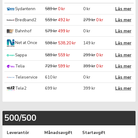
Sydantenn
589 kr
0 kr
0 kr
Läs mer
Bredband2
559 kr
492 kr
279 kr
0 kr
Läs mer
Bahnhof
579 kr
499 kr
0 kr
Läs mer
Net at Once
598 kr
538,20 kr
149 kr
Läs mer
Sappa
589 kr
559 kr
299 kr
0 kr
Läs mer
Telia
729 kr
599 kr
399 kr
0 kr
Läs mer
Teleservice
610 kr
0 kr
Läs mer
Tele2
699 kr
399 kr
Läs mer
500/500
Leverantör
Månadsavgift
Startavgift