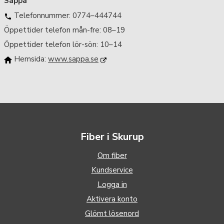
Sappa
Telefonnummer: 0774–444744
Öppettider telefon mån-fre: 08–19
Öppettider telefon lör-sön: 10–14
Hemsida:
www.sappa.se
Fiber i Skurup
Om fiber
Kundservice
Logga in
Aktivera konto
Glömt lösenord