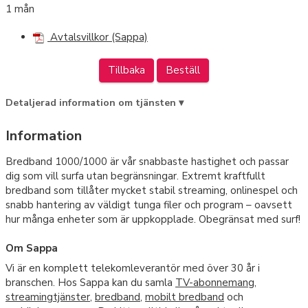
1 mån
Avtalsvillkor (Sappa)
Tillbaka
Beställ
Detaljerad information om tjänsten ▾
Information
Bredband 1000/1000 är vår snabbaste hastighet och passar
dig som vill surfa utan begränsningar. Extremt kraftfullt
bredband som tillåter mycket stabil streaming, onlinespel och
snabb hantering av väldigt tunga filer och program – oavsett
hur många enheter som är uppkopplade. Obegränsat med surf!
Om Sappa
Vi är en komplett telekomleverantör med över 30 år i
branschen. Hos Sappa kan du samla
TV-abonnemang
,
streamingtjänster
,
bredband
,
mobilt bredband
och