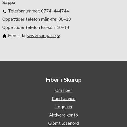
Sappa
Telefonnummer: 0774–444744
Öppettider telefon mån-fre: 08–19
Öppettider telefon lör-sön: 10–14
Hemsida:
www.sappa.se
Fiber i Skurup
Om fiber
Kundservice
Logga in
Aktivera konto
Glömt lösenord